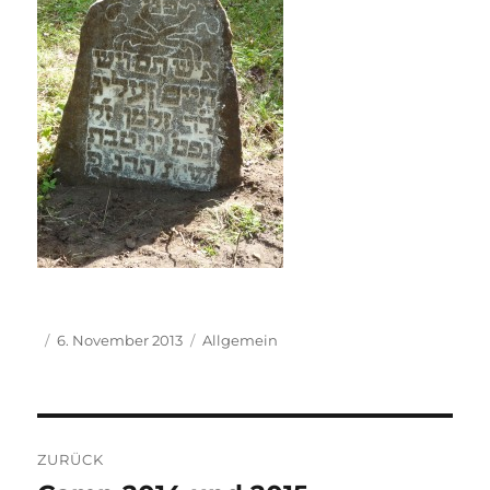
Veröffentlicht
Kategorien
6. November 2013
Allgemein
am
Beitragsnavigation
ZURÜCK