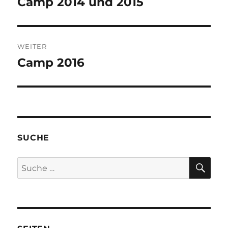
Camp 2014 und 2015
Vorheriger
Beitrag:
WEITER
Camp 2016
Nächster
Beitrag:
SUCHE
SU
Suche
nach: