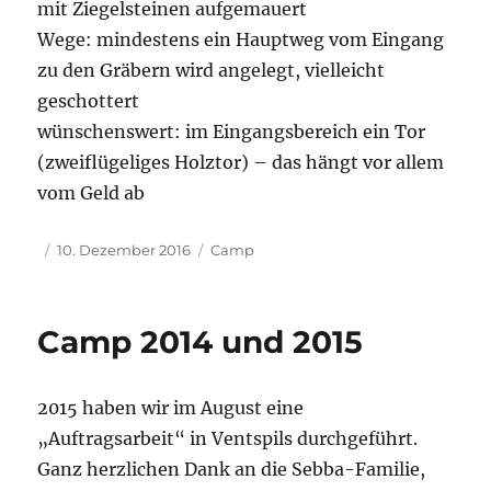
mit Ziegelsteinen aufgemauert
Wege: mindestens ein Hauptweg vom Eingang
zu den Gräbern wird angelegt, vielleicht
geschottert
wünschenswert: im Eingangsbereich ein Tor
(zweiflügeliges Holztor) – das hängt vor allem
vom Geld ab
Veröffentlicht
Kategorien
10. Dezember 2016
Camp
am
Camp 2014 und 2015
2015 haben wir im August eine
„Auftragsarbeit“ in Ventspils durchgeführt.
Ganz herzlichen Dank an die Sebba-Familie,