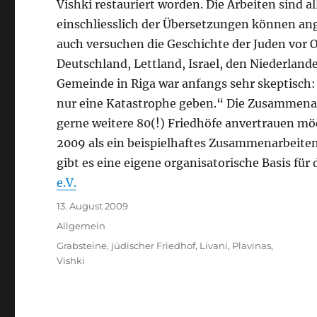
Vishki restauriert worden. Die Arbeiten sind a
einschliesslich der Übersetzungen können ang
auch versuchen die Geschichte der Juden vor 
Deutschland, Lettland, Israel, den Niederlan
Gemeinde in Riga war anfangs sehr skeptisch:
nur eine Katastrophe geben.“ Die Zusammenarb
gerne weitere 80(!) Friedhöfe anvertrauen mö
2009 als ein beispielhaftes Zusammenarbeiten
gibt es eine eigene organisatorische Basis f
e.V.
Veröffentlicht
13. August 2009
am
Kategorien
Allgemein
Schlagwörter
Grabsteine
,
jüdischer Friedhof
,
Livani
,
Plavinas
,
Vishki